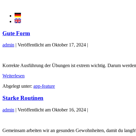
Zum
Inhalt
springen
Gute Form
admin
|
Veröffentlicht am
Oktober 17, 2024
|
Gute
Form
Korrekte Ausführung der Übungen ist extrem wichtig. Darum werden al
Gute
Weiterlesen
Form
Abgelegt unter:
app-feature
Starke Routinen
admin
|
Veröffentlicht am
Oktober 16, 2024
|
Starke
Routinen
Gemeinsam arbeiten wir an gesunden Gewohnheiten, damit du langfrist