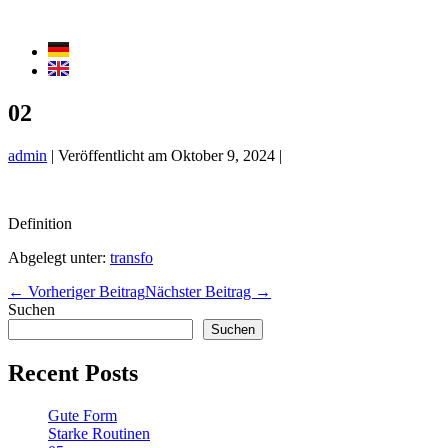
Zum
Inhalt
springen
02
admin
|
Veröffentlicht am
Oktober 9, 2024
|
Definition
Abgelegt unter:
transfo
Beitragsnavigation
← Vorheriger Beitrag
Nächster Beitrag →
Suchen
Suchen
Recent Posts
Gute Form
Starke Routinen