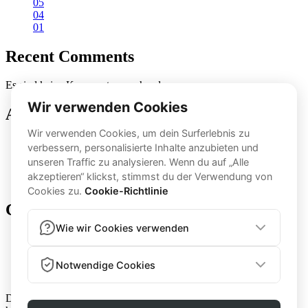
05
04
01
Recent Comments
Es sind keine Kommentare vorhanden.
Archives
Oktober 2024
September 2024
August 2024
Juli 2024
Categories
app-feature
transfo
Das Lifestyle-Programm der Coaching-Legende Stefan Kienzl. Ich