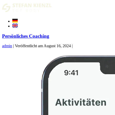
Zum
Inhalt
springen
Persönliches Coaching
admin
|
Veröffentlicht am
August 16, 2024
|
Persönliches
Coaching